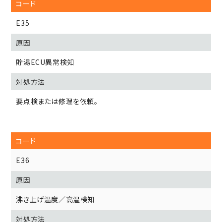
E35
貯湯ECU異常検知
要点検または修理を依頼。
E36
沸き上げ温度／高温検知