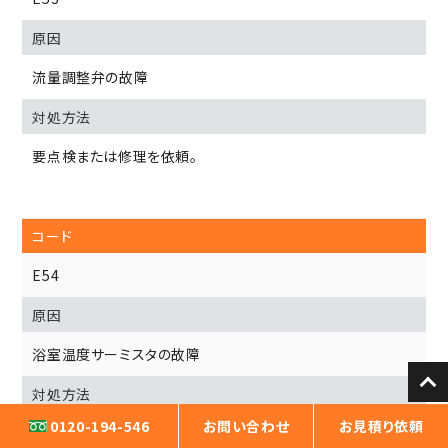
流量調整弁の故障
要点検または修理を依頼。
E54
浴室温度サーミスタの故障
0120-194-546
お問い合わせ
お見積り依頼
要点検または修理を依頼。