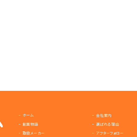
ホーム
会社案内
創業物語
選ばれる理由
取扱メーカー
アフターフォロー