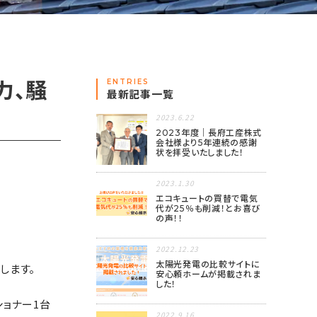
ENTRIES
出力、騒
最新記事一覧
2023.6.22
2023年度｜長府工産株式
会社様より5年連続の感謝
状を拝受いたしました！
2023.1.30
エコキュートの買替で電気
代が25％も削減！とお喜び
の声！！
2022.12.23
太陽光発電の比較サイトに
介します。
安心頼ホームが掲載されま
した！
ョナー1台
2022.9.16