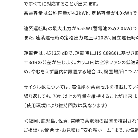
ですべてに対応することが出来ます。
蓄電容量は公称容量が4.2kWh、定格容量が4.0kWhで
連系運転時の最大出力が5.5kW（蓄電池のみ2.0kW）
また、連系運転時の定格出力電圧は202V、自立運転時の
運転音は、45（35）dBで、運転時にJIS C8980に基
±3dBの公差が生じます。カッコ内は空冷ファンの低
め、やむをえず屋内に設置する場合は、設置場所につい
サイクル数については、高性能な蓄電セルを搭載しているの
繰り返しても、70％以上の容量を維持することが出来ま
（使用環境により維持回数は異なります）
＜福岡、鹿児島、佐賀、宮崎で蓄電池の設置を検討され
ご相談・お問合せ・お見積は”安心頼ホーム”まで、お気